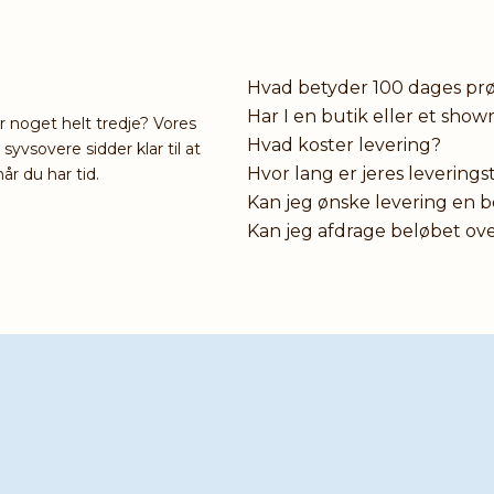
Hvad betyder 100 dages pr
Har I en butik eller et sho
er noget helt tredje? Vores
Hvad koster levering?
vsovere sidder klar til at
Hvor lang er jeres leverings
år du har tid.
Kan jeg ønske levering en 
Kan jeg afdrage beløbet ov
Har du brug f
Hvis du stadig er i tvi