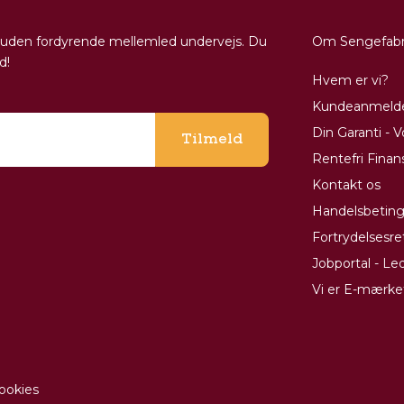
ig, uden fordyrende mellemled undervejs. Du
Om Sengefabr
d!
Hvem er vi?
Kundeanmelde
Din Garanti - 
Tilmeld
Rentefri Finan
Kontakt os
Handelsbeting
Fortrydelsesre
Jobportal - Led
Vi er E-mærk
ookies