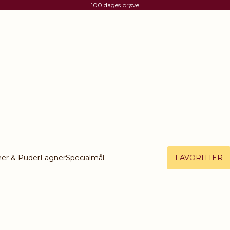
100 dages prøve
er & Puder
Lagner
Specialmål
FAVORITTER