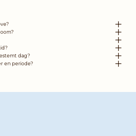
øve?
wroom?
tid?
bestemt dag?
er en periode?
or hjælp?
vl omkring valg af seng, må du endelig ikke tøve med