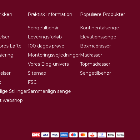
ikken
Praktisk Information
Populære Produkter
Sengetilbehør
Kontinentalsenge
lser
Leveringsforløb
Elevationssenge
Vores Løfte
100 dages prøve
Boxmadrasser
siering
Monteringsvejledninger
Madrasser
Vores Blog-univers
Topmadrasser
elser
Sitemap
Sengetilbehør
t
FSC
ige Stillinger
Sammenlign senge
et webshop