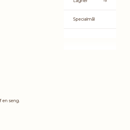
Lagner
Specialmål
f en seng.