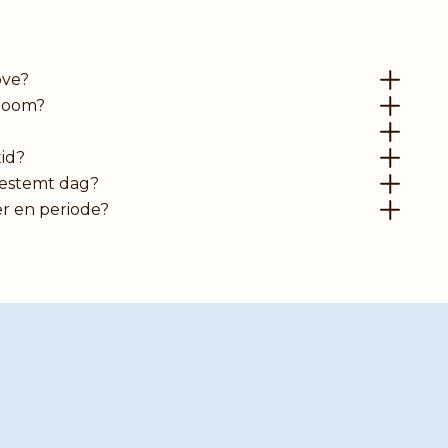
øve?
wroom?
tid?
bestemt dag?
er en periode?
or hjælp?
vl omkring valg af seng, må du endelig ikke tøve med