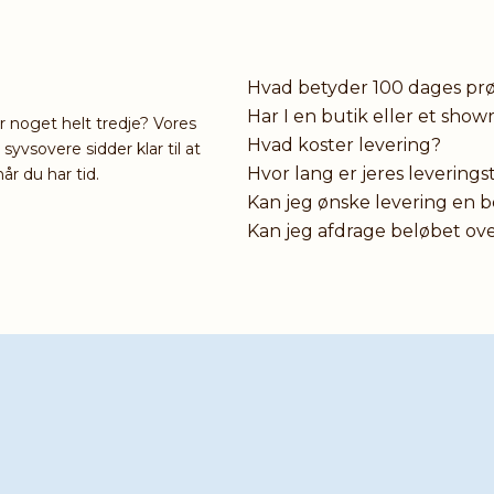
Hvad betyder 100 dages pr
Har I en butik eller et sho
er noget helt tredje? Vores
Hvad koster levering?
vsovere sidder klar til at
Hvor lang er jeres leverings
år du har tid.
Kan jeg ønske levering en 
Kan jeg afdrage beløbet ov
Har du brug f
Hvis du stadig er i tvi