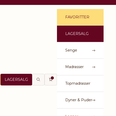
FAVORITTER
LAGERSALG
Senge
Madrasser
LAGERSALG
Åbn søgefunktion
Åbn indkøbskurv
Topmadrasser
Dyner & Puder