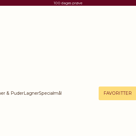
100 dages prøve
er & Puder
Lagner
Specialmål
FAVORITTER