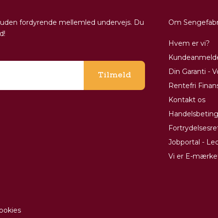
ig, uden fordyrende mellemled undervejs. Du
Om Sengefabr
d!
Hvem er vi?
Kundeanmelde
Din Garanti - 
Tilmeld
Rentefri Finan
Kontakt os
Handelsbeting
Fortrydelsesre
Jobportal - Led
Vi er E-mærk
ookies