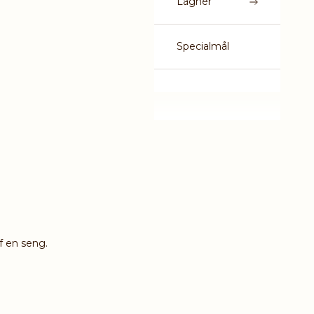
Lagner
Specialmål
f en seng.