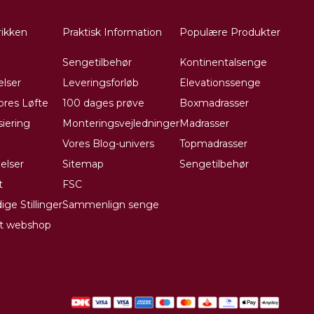
ikken
Praktisk Information
Populære Produkter
Sengetilbehør
Kontinentalsenge
lser
Leveringsforløb
Elevationssenge
Vores Løfte
100 dages prøve
Boxmadrasser
siering
Monteringsvejledninger
Madrasser
Vores Blog-univers
Topmadrasser
elser
Sitemap
Sengetilbehør
t
FSC
ige Stillinger
Sammenlign senge
et webshop