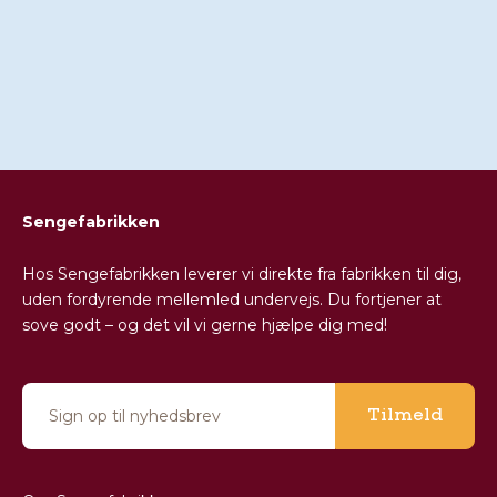
Telefon:
89 87 82 59
(kl.09.00-18.00.)
Email:
kontakt@sengefabrikken.dk
Chat med os (kl. 09.00-18.00.)
Sengefabrikken
Hos Sengefabrikken leverer vi direkte fra fabrikken til dig,
uden fordyrende mellemled undervejs. Du fortjener at
sove godt – og det vil vi gerne hjælpe dig med!
Tilmeld