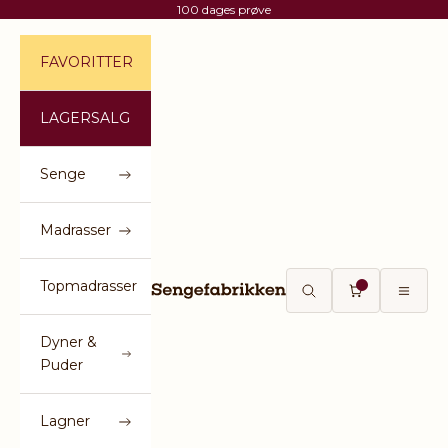
Spring til indhold
100 dages prøve
FAVORITTER
LAGERSALG
Senge
Madrasser
Topmadrasser
Sengefabrikken
Åbn søgefunktion
Åbn indkøbsku
Åbn na
Dyner &
Puder
Lagner