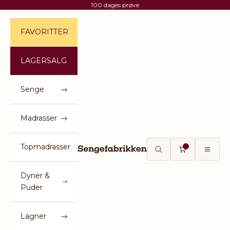
Spring til indhold
100 dages prøve
FAVORITTER
LAGERSALG
Senge
Madrasser
Topmadrasser
Sengefabrikken
Åbn søgefunktion
Åbn indkøbsku
Åbn na
Dyner &
Puder
Lagner