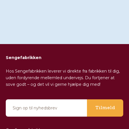
Telefon:
89 87 82 59
(kl.09.00-18.00.)
Email:
kontakt@sengefabrikken.dk
Chat med os (kl. 09.00-18.00.)
Sengefabrikken
Hos Sengefabrikken leverer vi direkte fra fabrikken til dig,
uden fordyrende mellemled undervejs. Du fortjener at
sove godt – og det vil vi gerne hjælpe dig med!
Tilmeld