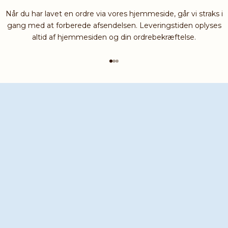
Når du har lavet en ordre via vores hjemmeside, går vi straks i
gang med at forberede afsendelsen. Leveringstiden oplyses
altid af hjemmesiden og din ordrebekræftelse.
Gå til element 1
Gå til element 2
Gå til element 3