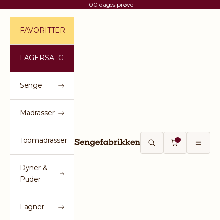
Spring til indhold
100 dages prøve
FAVORITTER
LAGERSALG
Senge
Madrasser
Topmadrasser
Sengefabrikken
Åbn søgefunktion
Åbn indkøbsku
Åbn na
Dyner &
Puder
Lagner