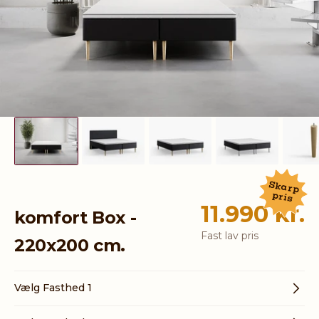
Skarp
pris
Salgspris
11.990 kr.
komfort Box -
Normalpris
Fast lav pris
220x200 cm.
Vælg Fasthed 1